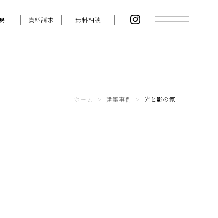
要
資料請求
無料相談
ホーム
>
建築事例
>
光と影の家